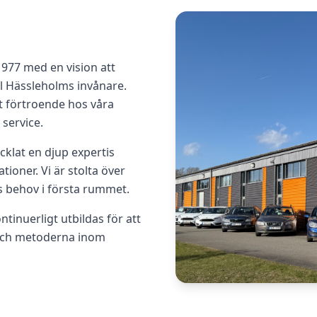
977 med en vision att
ill Hässleholms invånare.
tt förtroende hos våra
service.
cklat en djup expertis
tioner. Vi är stolta över
ns behov i första rummet.
tinuerligt utbildas för att
 och metoderna inom