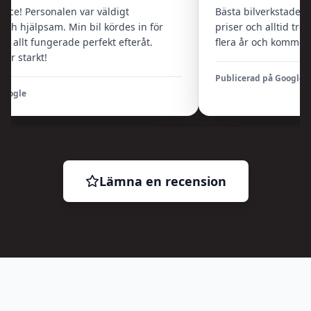
ce! Personalen var väldigt
Bästa bilverkstaden i s
ch hjälpsam. Min bil kördes in för
priser och alltid trevl
 allt fungerade perfekt efteråt.
flera år och kommer fo
starkt!
Publicerad på Google
ogle
Lämna en recension