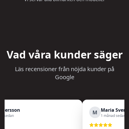
Vad våra kunder säger
Läs recensioner från nöjda kunder på
Google
dersson
Maria Svenss
M
sedan
1 månad sedan